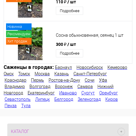
110 ₽
/ шт
Подробнее
Новинка
Рекомендуем
Сосна обыкновенная, сеянец 1 шт
Хит продаж
300 ₽
/ шт
Подробнее
Саженцы в городах:
Барнаул
Новосибирск
Кемерово
Омск
Томск
Москва
Казань
Санкт-Петербург
Краснодар
Пермь
Ростов-на-Дону
Сочи
Уфа
Владимир
Волгоград
Воронеж
Самара
Нижний
Новгород
Екатеринбург
Иваново
Сургут
Оренбург
Севастополь
Липецк
Белгород
Зеленоград
Киров
Пенза
Тула
КАТАЛОГ