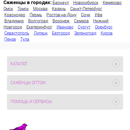
Саженцы в городах:
Барнаул
Новосибирск
Кемерово
Омск
Томск
Москва
Казань
Санкт-Петербург
Краснодар
Пермь
Ростов-на-Дону
Сочи
Уфа
Владимир
Волгоград
Воронеж
Самара
Нижний
Новгород
Екатеринбург
Иваново
Сургут
Оренбург
Севастополь
Липецк
Белгород
Зеленоград
Киров
Пенза
Тула
КАТАЛОГ
САЖЕНЦЫ ОПТОМ
ПОМОЩЬ И СЕРВИСЫ