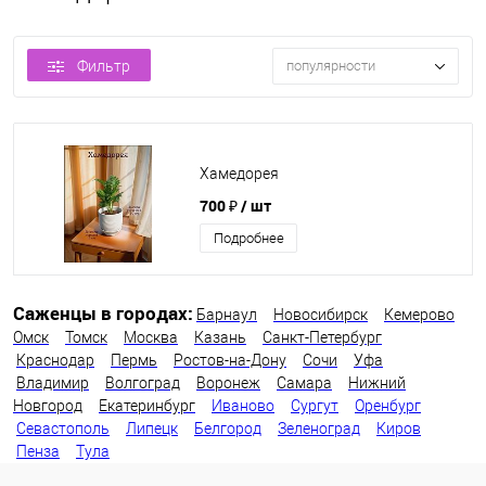
Фильтр
популярности
Хамедорея
700 ₽
/ шт
Подробнее
Саженцы в городах:
Барнаул
Новосибирск
Кемерово
Омск
Томск
Москва
Казань
Санкт-Петербург
Краснодар
Пермь
Ростов-на-Дону
Сочи
Уфа
Владимир
Волгоград
Воронеж
Самара
Нижний
Новгород
Екатеринбург
Иваново
Сургут
Оренбург
Севастополь
Липецк
Белгород
Зеленоград
Киров
Пенза
Тула