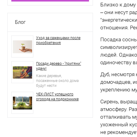
Близко к дому 
– они несут ра
"энергетическ
Блог
отношения. Ре
Уход за саженцами после
Посадка сосны
приобретения
символизирует
людей. Однако
одиночеству в
Посади дерево - "притяни"
удачу!
Дуб, несмотря
Какие деревья,
посаженные около дома
домочадцев, и
будут нести
укреплению му
положительную
ЧЕК-ЛИСТ успешного
энергетику, а какие станут
огорода на подоконнике
притягивать негативные
Сирень, выращ
события?
атмосферу. Ра
отталкивать м
ухоженный кус
не рекомендуе