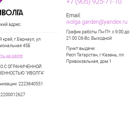
+7 (905) 925-71-10
Email:
ivolga.garden@yandex.ru
кий адрес:
График работы Пн-Пт: с 9:00 до
21:00 Сб-Вс: Выходной
 край, г.Барнаул, ул
иональная 45Б
Пункт выдачи:
Респ Татарстан, г Казань, пл
ть на карте
Привокзальная, дом 1
О С ОГРАНИЧЕННОЙ
ВЕННОСТЬЮ "ИВОЛГА"
низации: 2223640551
22200012627