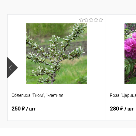
Облепиха "Гном", 1-летняя
Роза "Царица
250 ₽
280 ₽
/ шт
/ шт