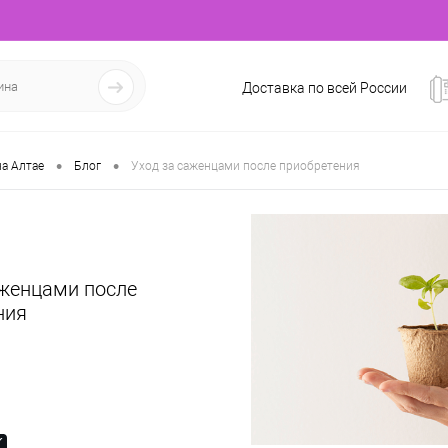
Доставка по всей России
•
•
а Алтае
Блог
Уход за саженцами после приобретения
аженцами после
ния