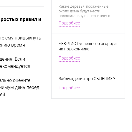
Какие деревья, посаженные
около дома будут нести
положительную энергетику, а
простых правил и
какие станут притягивать
Подробнее
негативные события?
те ему привыкнуть
ЧЕК-ЛИСТ успешного огорода
тению время
на подоконнике
Подробнее
дения. Если
рекомендуется
Заблуждения про ОБЛЕПИХУ
ельно оцените
инимум день перед
Подробнее
ей.