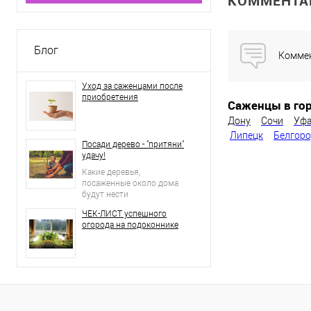
КОММЕНТА
Блог
Коммен
Уход за саженцами после
приобретения
Саженцы в гор
Дону
Сочи
Уф
Липецк
Белгор
Посади дерево - "притяни"
удачу!
Какие деревья,
посаженные около дома
будут нести
положительную
ЧЕК-ЛИСТ успешного
энергетику, а какие станут
огорода на подоконнике
притягивать негативные
события?