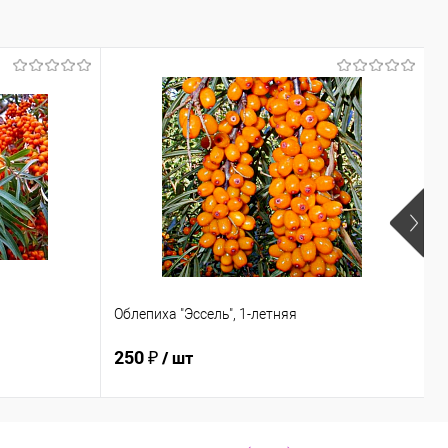
Облепиха "Эссель", 1-летняя
О
250 ₽
2
/ шт