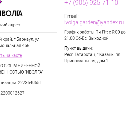
+7 (905) 925-71-10
Email:
ivolga.garden@yandex.ru
кий адрес:
График работы Пн-Пт: с 9:00 до
21:00 Сб-Вс: Выходной
 край, г.Барнаул, ул
иональная 45Б
Пункт выдачи:
Респ Татарстан, г Казань, пл
ть на карте
Привокзальная, дом 1
О С ОГРАНИЧЕННОЙ
ВЕННОСТЬЮ "ИВОЛГА"
низации: 2223640551
22200012627