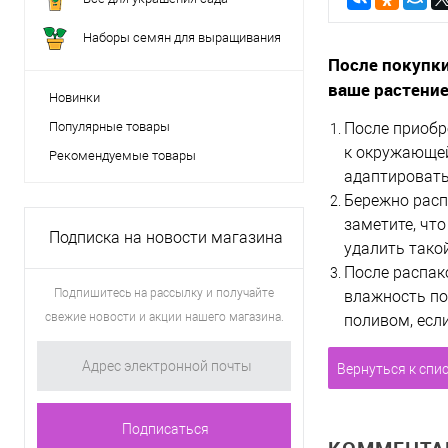
Наборы семян для выращивания
После покупки
ваше растение
Новинки
Популярные товары
После приобр
к окружающей
Рекомендуемые товары
адаптироватьс
Бережно расп
заметите, что
Подписка на новости магазина
удалить такой
После распак
Подпишитесь на рассылку и получайте
влажность по
свежие новости и акции нашего магазина.
поливом, если
Вернуться к спи