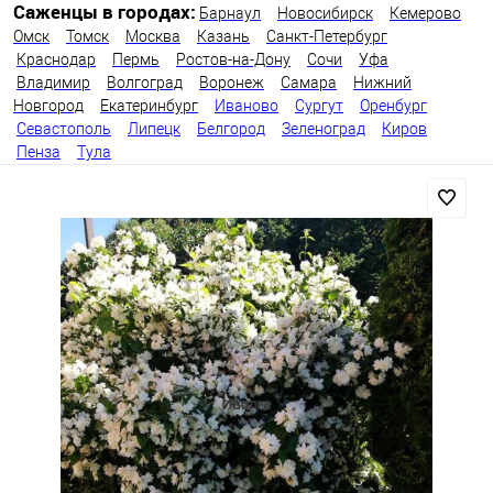
Саженцы в городах:
Барнаул
Новосибирск
Кемерово
Омск
Томск
Москва
Казань
Санкт-Петербург
Краснодар
Пермь
Ростов-на-Дону
Сочи
Уфа
Владимир
Волгоград
Воронеж
Самара
Нижний
Новгород
Екатеринбург
Иваново
Сургут
Оренбург
Севастополь
Липецк
Белгород
Зеленоград
Киров
Пенза
Тула