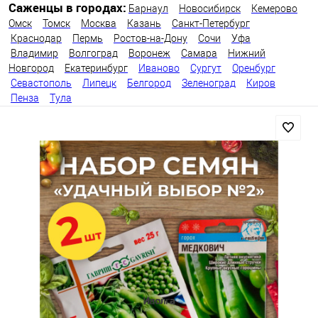
Саженцы в городах:
Барнаул
Новосибирск
Кемерово
Омск
Томск
Москва
Казань
Санкт-Петербург
Краснодар
Пермь
Ростов-на-Дону
Сочи
Уфа
Владимир
Волгоград
Воронеж
Самара
Нижний
Новгород
Екатеринбург
Иваново
Сургут
Оренбург
Севастополь
Липецк
Белгород
Зеленоград
Киров
Пенза
Тула