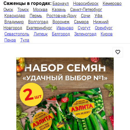
Саженцы в городах:
Барнаул
Новосибирск
Кемерово
Омск
Томск
Москва
Казань
Санкт-Петербург
Краснодар
Пермь
Ростов-на-Дону
Сочи
Уфа
Владимир
Волгоград
Воронеж
Самара
Нижний
Новгород
Екатеринбург
Иваново
Сургут
Оренбург
Севастополь
Липецк
Белгород
Зеленоград
Киров
Пенза
Тула